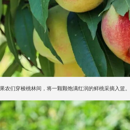
果农们穿梭桃林间，将一颗颗饱满红润的鲜桃采摘入篮