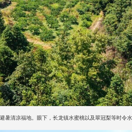
”避暑清凉福地。眼下，长龙镇水蜜桃以及翠冠梨等时令水