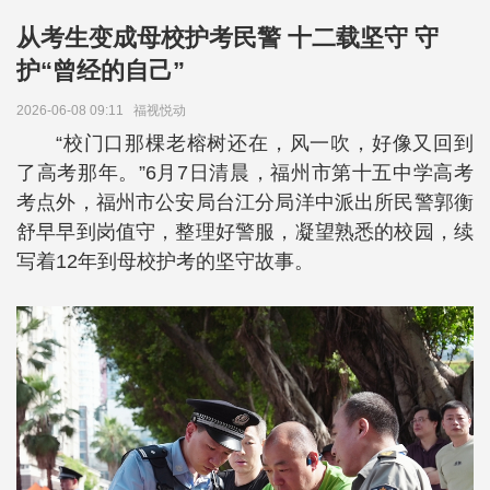
从考生变成母校护考民警 十二载坚守 守
护“曾经的自己”
2026-06-08 09:11
福视悦动
“校门口那棵老榕树还在，风一吹，好像又回到
了高考那年。”6月7日清晨，福州市第十五中学高考
考点外，福州市公安局台江分局洋中派出所民警郭衡
舒早早到岗值守，整理好警服，凝望熟悉的校园，续
写着12年到母校护考的坚守故事。