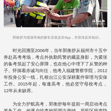
郭衡舒为现场等候的家长安装反诈App，并宣传反诈知识。
时光回溯至2006年，当年郭衡舒从福州市十五中
奔赴高考考场，考点外执勤民警的藏蓝身影，为紧张
的备考筑起了安心屏障，也在他心中埋下了从警的种
子。怀揣着赤诚与向往，他考入福建警察学院，2012
年投身公安一线，扎根台江公安深耕案件审理与安保
工作。2015年起，每逢高考，他必坚守母校考点，
12年从未缺席。
为全力护航高考，郭衡舒每年提前一周启动考点
筹备工作。他逐户排查校园周边商铺、居民区噪声隐