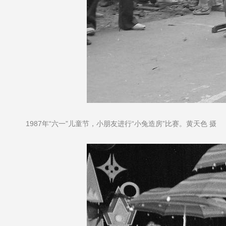
1987年“六一”儿童节，小朋友进行“小兔造房”比赛。黄天色 摄