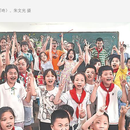
叮咚》。朱文光 摄