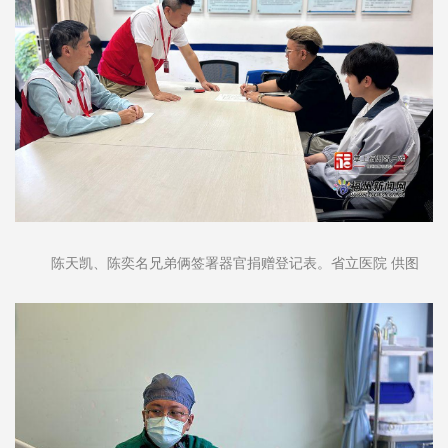
陈天凯、陈奕名兄弟俩签署器官捐赠登记表。省立医院 供图