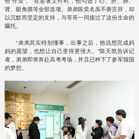
份‘作业’。”在签署文件时，他勾选了心、肝、肺、
肾、眼角膜等全部选项。弟弟陈奕名虽不善言辞，却
以沉默而坚定的支持，与哥哥一同接过了这份生命的
嘱托。
“弟弟其实特别懂事，出事之后，他说想完成妈
妈的愿望，也想让自己变得更强大。”陈天凯告诉记
者，弟弟即将奔赴高考考场，并且已种下了参军报国
的梦想。