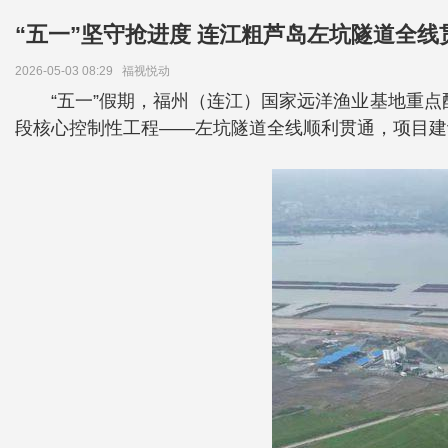
“五一”坚守抢进度 连江粗芦岛左坑隧道全线
2026-05-03 08:29
福视悦动
“五一”假期，福州（连江）国家远洋渔业基地重
段核心控制性工程——左坑隧道全线顺利贯通，项目建