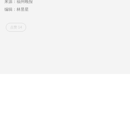
来源：福州晚报
编辑：林昱星
点赞 14