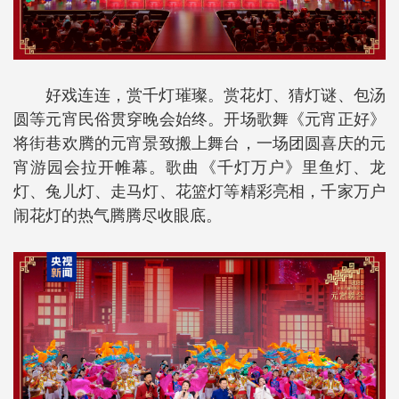
好戏连连，赏千灯璀璨。赏花灯、猜灯谜、包汤
圆等元宵民俗贯穿晚会始终。开场歌舞《元宵正好》
将街巷欢腾的元宵景致搬上舞台，一场团圆喜庆的元
宵游园会拉开帷幕。歌曲《千灯万户》里鱼灯、龙
灯、兔儿灯、走马灯、花篮灯等精彩亮相，千家万户
闹花灯的热气腾腾尽收眼底。