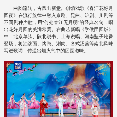
曲韵流转，古风出新意。创编戏歌《春江花好月
圆夜》在流行旋律中融入京剧、昆曲、沪剧、川剧等
不同剧种声腔，用“何处春江无月明”的经典名句，唱
出花好月圆的美满希冀。在曲艺新唱《学做团圆饭》
中，北京单弦、陕北说书、上海说唱、河南坠子轮番
登场，将油泼面、烤鸭、涮肉、各式汤羹等南北风味
写进歌词，传递出烟火气中的团圆滋味。