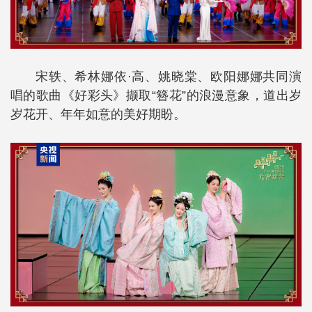
宋轶、希林娜依·高、姚晓棠、欧阳娜娜共同演
唱的歌曲《好彩头》撷取“簪花”的浪漫意象，道出岁
岁花开、年年如意的美好期盼。