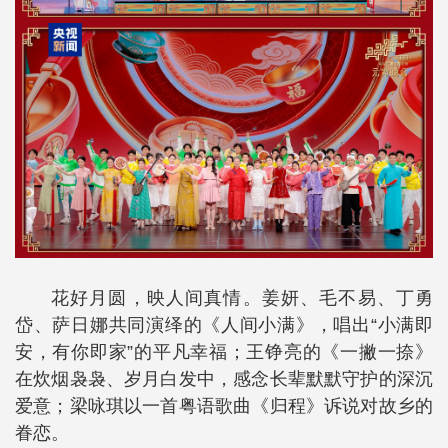
花好月圆，映人间真情。姜妍、毛不易、丁勇
岱、萨日娜共同演绎的《人间小满》，唱出“小满即
安，有你即家”的平凡幸福；王铮亮的《一撇一捺》
在炊烟袅袅、岁月白发中，感念长辈默默守护的深沉
爱意；梁咏琪以一首粤语歌曲《归程》诉说对故乡的
眷恋。