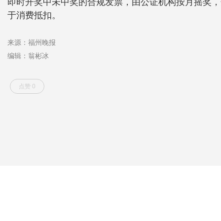
即时开奖中未中奖的合规发票，由公证机构按月摇奖，奖
于消费抵扣。
来源：福州晚报
编辑：翁彬冰
点赞 0