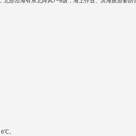
风，北部沿海有东北阵风7~8级，海上作业、滨海旅游要
6℃。