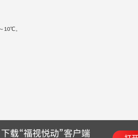
～10℃。