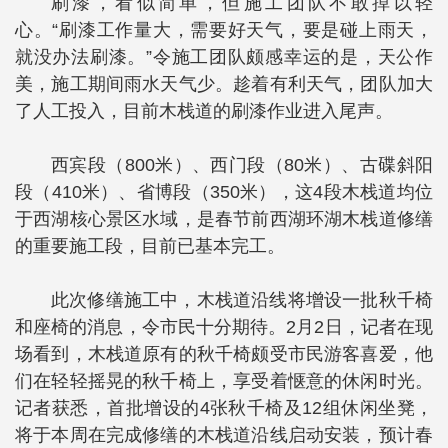
刷漆，看似简单，但施工团队不敢掉以轻
心。“刷漆工作量大，需要好天气，要是碰上雨天，
就没办法刷漆。”令施工团队颇感幸运的是，天公作
美，施工期间雨水天气少。趁着有利天气，团队加大
了人工投入，目前木栈道的刷漆作业进入尾声。
西宾段（800米）、西门段（80米）、古碟斜阳
段（410米）、省博段（350米），这4段木栈道均位
于西湖核心景区水域，是春节前西湖环湖木栈道修缮
的重要施工段，目前已基本完工。
此次修缮施工中，木栈道沿线将增设一批秋千椅
和座椅的消息，令市民十分期待。2月2日，记者在现
场看到，木栈道原有的秋千椅颇受市民游客喜爱，他
们在轻轻摇晃的秋千椅上，享受着惬意的休闲时光。
记者获悉，首批增设的4张秋千椅及12组休闲坐凳，
将于本周在完成修缮的木栈道沿线启动安装，预计春