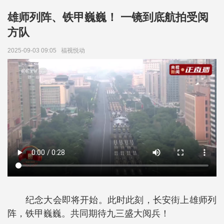
雄师列阵、铁甲巍巍！ 一镜到底航拍受阅
方队
2025-09-03 09:05
福视悦动
纪念大会即将开始。此时此刻，长安街上雄师列
阵，铁甲巍巍。共同期待九三盛大阅兵！