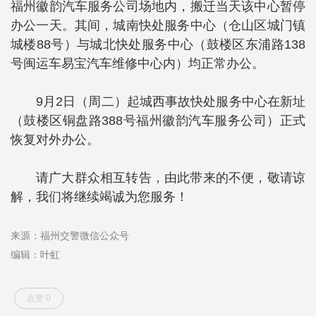
福州徽韵汽车服务公司场地内，搬迁当天该中心暂停
办公一天。其间，城南快处服务中心（仓山区城门镇
城楼88号）与城北快处服务中心（鼓楼区东浦路138
号闽运车易宝汽车维修中心内）均正常办公。
9月2日（周二）起城西事故快处服务中心在新址
（鼓楼区铜盘路388号福州徽韵汽车服务公司）正式
恢复对外办公。
请广大群众相互转告，由此带来的不便，敬请谅
解，我们将继续竭诚为您服务！
来源：福州交警微信公众号
编辑：叶虹
点赞 0