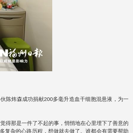
小伙陈炜森成功捐献200多毫升造血干细胞混悬液，为一
约觉得那是一件了不起的事，悄悄地在心里埋下了善意的
那么多复杂的心路历程，想做就去做了。谁都会有需要帮助