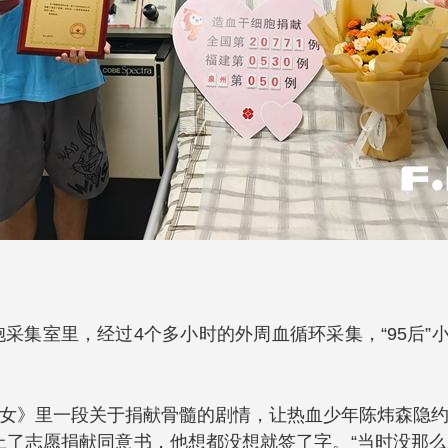
采集室里，经过4个多小时的外周血循环采集，“95后”
女》里一段关于捐献骨髓的剧情，让热血少年陈炜森隐
递上了志愿捐献同意书，他想都没想就签了字。“当时没